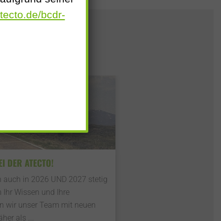
tecto.de/bcdr-
I DER ATECTO!
 auch in 2026 UND 2027 stetig
 Ihr Wissen und Ihre
ern wir unser Team mit neuen
er als ...