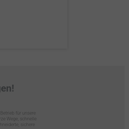
gen!
Betrieb für unsere
rze Wege, schnelle
neiderte, sichere