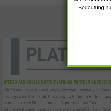
Bedeutung hie
ATECTO ALS KASEYA DATTO PLATINUM PARTNER AUSGEZEIC
Wir freuen uns sehr, von Kaseya, als einem unserer wichtigste
strategischen Partner als Kaseya datto Platinum Partner aus
worden zu sein! Ein sehr starkes Signal, nicht nur für uns, son
für unsere Kunden! Zeigt es doch, wie zielgerichtet und professi