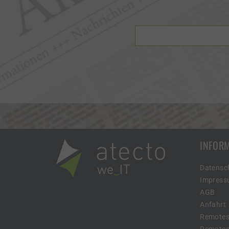
INFOR
Datensc
Impres
AGB
Anfahrt
Remotes
Remotesu