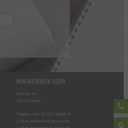
KONTAKTDATEN ESSEN
Ruhrau 44
45279 Essen
Telefon: +49 (0) 201 85306-0
+49 
E-Mail:
wirhelfen@atecto.de
E-Mail:
turbomed@atecto.de