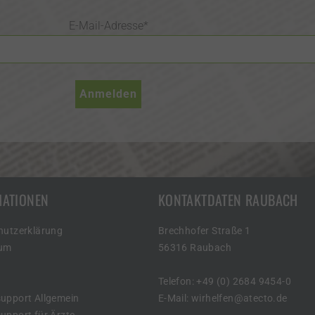
E-Mail-Adresse
*
MATIONEN
KONTAKTDATEN RAUBACH
hutzerklärung
Brechhofer Straße 1
sum
56316 Raubach
Telefon: +49 (0) 2684 9454-0
upport Allgemein
E-Mail:
wirhelfen@atecto.de
pport für Ärzte