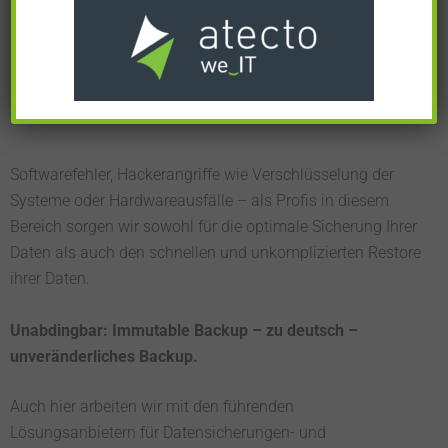
Datensicherung! Für eine optimale
Sicherung Ihres Unternehmens
Softwarefehler, Hackerangriffe wie Verschlüsselung der
Systeme oder Hardwareausfälle – als Profis in diesem
Bereich sorgen wir sowohl für die optimale Sicherung Ihrer
Daten als auch den schnellen und unkomplizierten Restore
ihrer Daten.
Unabdingbar: Immutable Backup – zu deutsch –
unveränderliches Backup.
Auch hier arbeiten wir mit den führenden
Lösungsanbietern für Datensicherungen- und