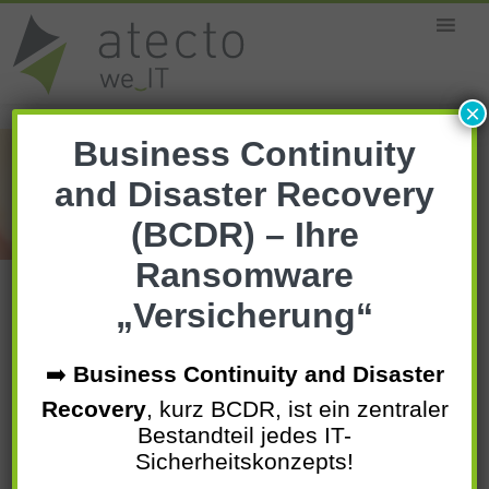
MENU
×
Business Continuity
and Disaster Recovery
(BCDR) –
Ihre
Ransomware
„Versicherung“
Home
»
IT Lösungen
»
Datensicherheit
➡️
Business Continuity and Disaster
Recovery
, kurz BCDR, ist ein zentraler
Bestandteil jedes IT-
Sicherheitskonzepts!