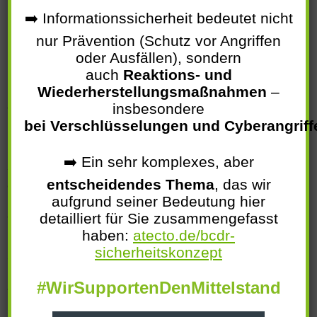
Datensicherheit ist essenziell
➡️ Informationssicherheit bedeutet nicht
nur Prävention (Schutz vor Angriffen
oder Ausfällen), sondern
Die IT Infrastruktur (physisch oder virtuell) Ihres
auch
Reaktions- und
Unternehmens ist der Bereich, in dem so gut wie alle
Wiederherstellungsmaßnahmen
–
Unterlagen, die ihr Unternehmen und vor allem ihren
insbesondere
Wettbewerbsvorteil ausmachen, liegen: hier reden wir zum
bei Verschlüsselungen und Cyberangriff
Beispiel über Verträge, Patente, über Service- oder
Kundenkonzepte, geheime Konstruktionspläne oder
➡️ Ein sehr komplexes, aber
Schlicht die hoch sensiblen Daten Ihrer Personalabteilung
entscheidendes Thema
, das wir
oder Buchhaltung.
aufgrund seiner Bedeutung hier
detailliert für Sie zusammengefasst
Wir stellen sicher, dass Ihre sensiblen Daten vor
haben:
atecto.de/bcdr-
Manipulation, Verlust oder unberechtigter Kenntnisnahme
sicherheitskonzept
geschützt sind. Sprechen Sie uns jeder Zeit an!
#WirSupportenDenMittelstand
Wir freuen uns auf Ihren Anruf oder eine
E-Mail
.