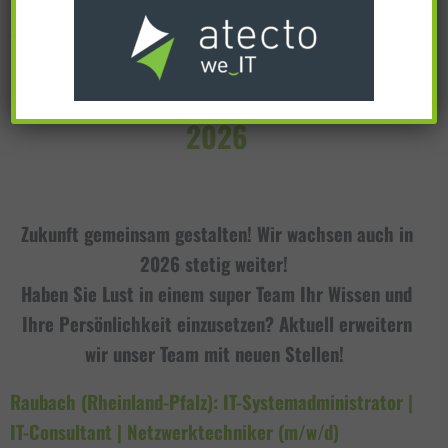
Spezialisten, engagierten Beratern und kaufmännisch
orientierten Fachkräften, die unser starkes Team erweitern.
AKTUELLE STELLENANGEBOTE - Q2 /
2026
Zukunft gemeinsam gestalten! Wir wachsen auch in
2026 stetig weiter!
Haben Sie Lust in einem super Team Ihr Wissen und
Ihre Persönlichkeit einzusetzen? Aktuell erweitern
wir unser Team mit neuen Stellen!
Raubach (Rheinland-Pfalz): IT-Systemadministrator |
IT-Consultant | Netzwerktechniker (m/w/d)