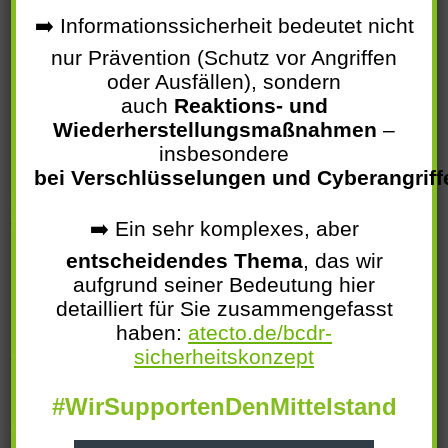
deutschlandweit tätiges IT-Systemhaus. Zu unserem
➡️ Informationssicherheit bedeutet nicht
Unternehmenserfolg tragen unsere Mitarbeiter maßgeblich
nur Prävention (Schutz vor Angriffen
bei. Als moderner Arbeitgeber bieten wir unserem Team
oder Ausfällen), sondern
flache Hierarchien, kurze Dienstwege, Karriere
auch
Reaktions- und
Möglichkeiten und schnelle Entscheidungsprozesse.
Wiederherstellungsmaßnahmen
–
insbesondere
Da passt es gut ins Bild, daß wir von kununu und Focus
bei Verschlüsselungen und Cyberangriff
Online als Top Arbeitgeber in Deutschland ausgezeichnet
➡️ Ein sehr komplexes, aber
wurden!
entscheidendes Thema
, das wir
Haben Sie Lust, in der zukunftsstarken IT-Branche
aufgrund seiner Bedeutung hier
durchzustarten? Langfristige Entwicklungsmöglichkeiten
detailliert für Sie zusammengefasst
sind uns wichtig: Wir bieten zugeschnittene Karriere- und
haben:
atecto.de/bcdr-
sicherheitskonzept
Ausbildungsmöglichkeiten und fördern unsere Mitarbeiter
mit passenden Weiterbildungen und Zertifizierungen.
#WirSupportenDenMittelstand
Wir sind immer auf der Suche nach kreativen IT-