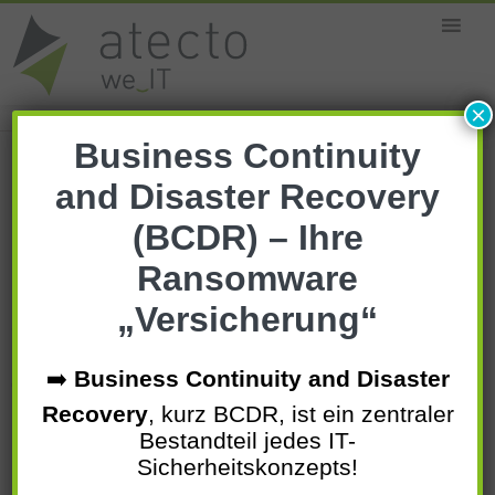
MENU
×
Business Continuity
Home
»
Unternehmen
»
Karriere
and Disaster Recovery
(BCDR) –
Ihre
Ransomware
„Versicherung“
Wir wachsen auch 2026 und 2027!
Zu neuen Horizonten & Karriere
➡️
Business Continuity and Disaster
bei der atecto GmbH
Recovery
, kurz BCDR, ist ein zentraler
Bestandteil jedes IT-
Sicherheitskonzepts!
Die atecto GmbH ist ein profitables, inhabergeführtes,